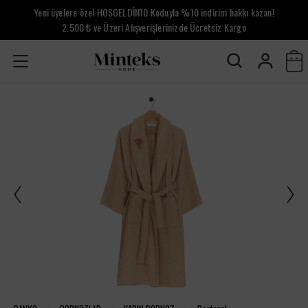
Yeni üyelere özel HOSGELDİN10 Koduyla %10 indirim hakkı kazan!
2.500 ₺ ve Üzeri Alışverişlerinizde Ücretsiz Kargo