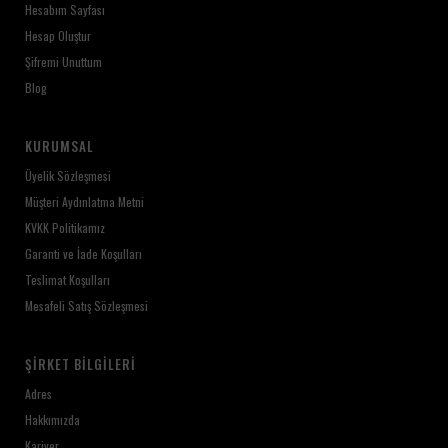
Hesabım Sayfası
Hesap Oluştur
Şifremi Unuttum
Blog
KURUMSAL
Üyelik Sözleşmesi
Müşteri Aydınlatma Metni
KVKK Politikamız
Garanti ve İade Koşulları
Teslimat Koşulları
Mesafeli Satış Sözleşmesi
ŞIRKET BILGILERI
Adres
Hakkımızda
Kariyer