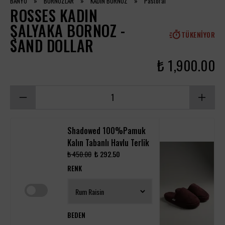
BANYO
»
BORNOZLAR
»
KADIN BORNOZ
»
Pastoral
ROSSES KADIN
ŞALYAKA BORNOZ -
TÜKENIYOR
SAND DOLLAR
₺ 1,900.00
Shadowed 100%Pamuk
Kalın Tabanlı Havlu Terlik
₺ 450.00
₺ 292.50
RENK
BEDEN