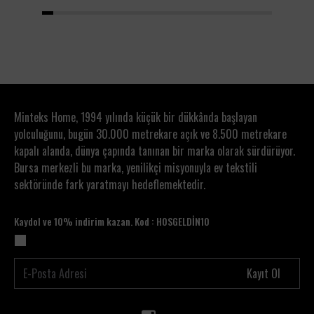
1
2
3
4
5
6
7
8
9
10
11
12
13
14
15
16
17
18
19
20
Minteks Home, 1994 yılında küçük bir dükkânda başlayan
yolculuğunu, bugün 30.000 metrekare açık ve 8.500 metrekare
kapalı alanda, dünya çapında tanınan bir marka olarak sürdürüyor.
Bursa merkezli bu marka, yenilikçi misyonuyla ev tekstili
sektöründe fark yaratmayı hedeflemektedir.
Kaydol ve 10% indirim kazan. Kod : HOSGELDİN10
Kayıt Ol