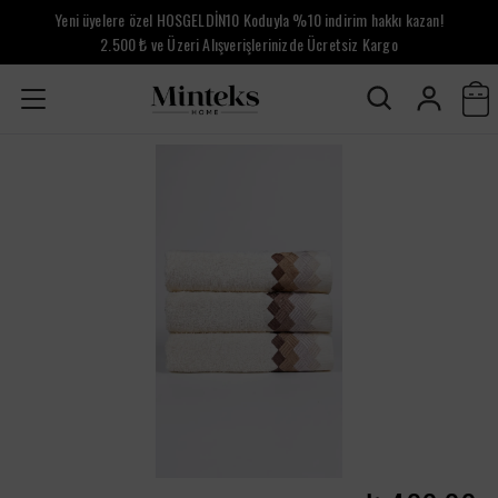
Yeni üyelere özel HOSGELDİN10 Koduyla %10 indirim hakkı kazan!
2.500 ₺ ve Üzeri Alışverişlerinizde Ücretsiz Kargo