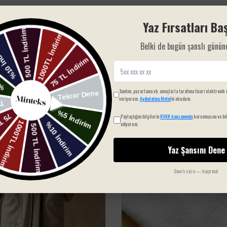
Yaz Fırsatları Baş
Belki de bugün şanslı günün
SIZIN İÇIN SEÇTIKLERIMIZ
Tanıtım, pazarlama vb. amaçlarla tarafıma ticari elektronik 
veriyorum.
Aydınlatma Metni
'ni okudum.
Paylaştığım bilgilerin
KVKK kapsamında
korunmasını ve bil
ediyorum.
Yaz Şansını Dene
Sınırlı süre — kaçırma!