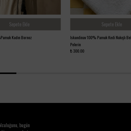
Sepete Ekle
Sepete Ekle
Pamuk Kadın Bornoz
Iskandinav 100% Pamuk Kedi Nakışlı Be
Pelerin
₺ 300.00
1
2
3
4
olculuğunu, bugün