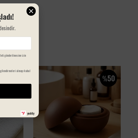
%100 doğal pamuk
ladı!
Yüksek su emicilik ve hızlı kuruma
desindir.
50x90 cm pratik ölçü
Şık ve modern desen alternatifleri
ileti gönderilmesine izin
Dayanıklı ve uzun ömürlü kullanım
gilendirmeleri almayı kabul
Minteks Home kalitesi ve güvencesiyle
50
%
Banyonuzun havasını değiştirmek için doğru zaman: Şimdi
Minteks Home kalitesiyle tanışın!
yuddy