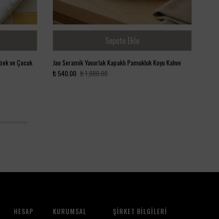
Sepete Ekle
bek ve Çocuk
Jao Seramik Yuvarlak Kapaklı Pamukluk Koyu Kahve
Bamb
₺ 540.00
₺ 1,080.00
₺ 1,
5
HESAP
KURUMSAL
ŞIRKET BILGILERI