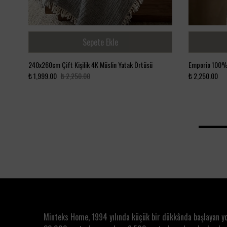
Sepete Ekle
240x260cm Çift Kişilik 4K Müslin Yatak Örtüsü
Emporio 100%
₺ 1,999.00
₺ 2,250.00
₺ 2,250.00
Minteks Home, 1994 yılında küçük bir dükkânda başlayan y