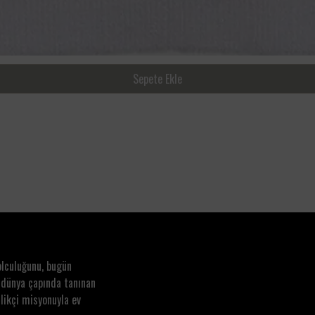
Sepete Ekle
olculuğunu, bugün
 dünya çapında tanınan
likçi misyonuyla ev