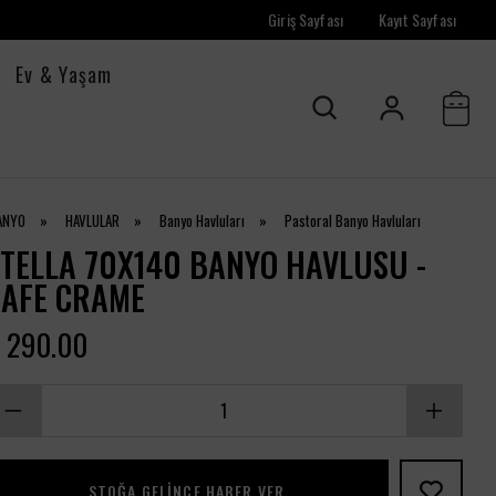
Giriş Sayfası
Kayıt Sayfası
Ev & Yaşam
ANYO
»
HAVLULAR
»
Banyo Havluları
»
Pastoral Banyo Havluları
TELLA 70X140 BANYO HAVLUSU -
CAFE CRAME
 290.00
STOĞA GELINCE HABER VER