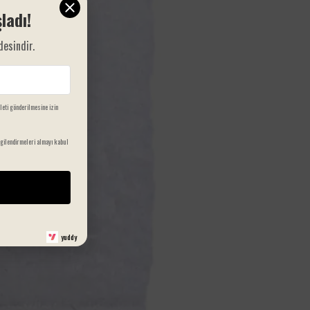
ladı!
desindir.
ileti gönderilmesine izin
gilendirmeleri almayı kabul
yuddy