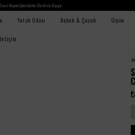
zeri Alışverişlerinizde Ücretsiz Kargo
o
Yatak Odası
Bebek & Çocuk
Giyim
İletişim
B
S
₺