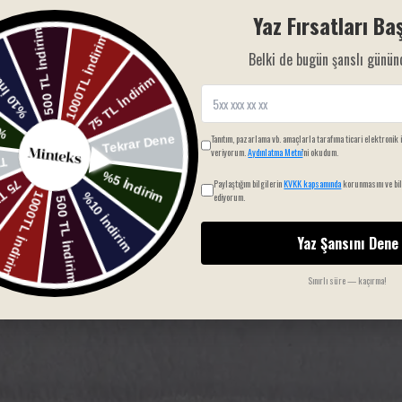
Yaz Fırsatları Baş
Belki de bugün şanslı günün
Tanıtım, pazarlama vb. amaçlarla tarafıma ticari elektronik 
veriyorum.
Aydınlatma Metni
'ni okudum.
Paylaştığım bilgilerin
KVKK kapsamında
korunmasını ve bil
ediyorum.
Yaz Şansını Dene
Sınırlı süre — kaçırma!