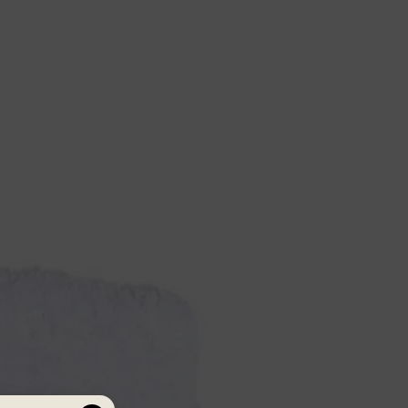
• Ev, otel ve çeyizlik kullanım için ideal
Doğal şıklığın ve konforun bir araya geldiği bu havlu,
her banyoda özel bir dokunuş yaratır.