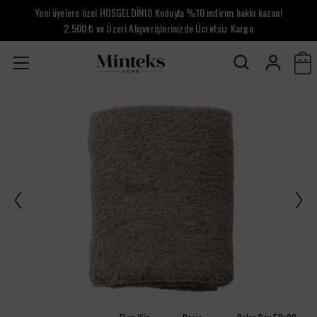
Yeni üyelere özel HOSGELDİN10 Koduyla %10 indirim hakkı kazan!
2.500 ₺ ve Üzeri Alışverişlerinizde Ücretsiz Kargo