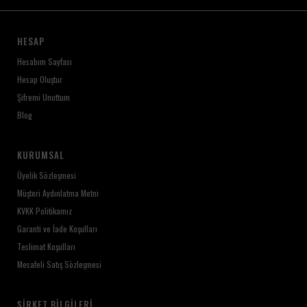
HESAP
Hesabım Sayfası
Hesap Oluştur
Şifremi Unuttum
Blog
KURUMSAL
Üyelik Sözleşmesi
Müşteri Aydınlatma Metni
KVKK Politikamız
Garanti ve İade Koşulları
Teslimat Koşulları
Mesafeli Satış Sözleşmesi
ŞIRKET BILGILERI