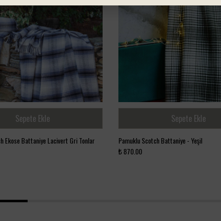
Sepete Ekle
Sepete Ekle
 Ekose Battaniye Lacivert Gri Tonlar
Pamuklu Scotch Battaniye - Yeşil
₺ 870.00
1
2
3
4