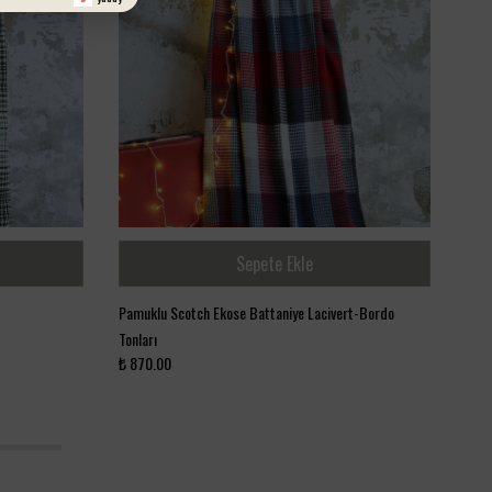
Sepete Ekle
Pamuklu Scotch Ekose Battaniye Lacivert-Bordo
Mint
Tonları
Tonl
₺ 870.00
₺ 1,
5