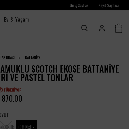
Giriş Sayfası
Kayıt Sayfası
Ev & Yaşam
ATAK ODASI
»
BATTANİYE
PAMUKLU SCOTCH EKOSE BATTANIYE
RI VE PASTEL TONLAR
TÜKENIYOR
 870.00
OYUT
ek Kişilik
Çift Kişilik