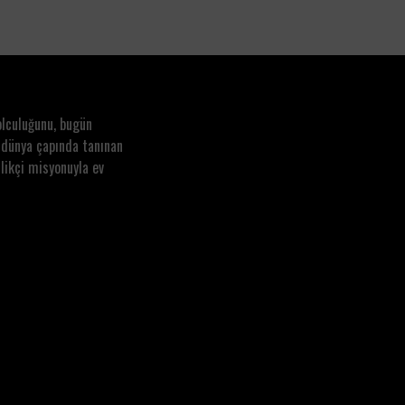
olculuğunu, bugün
 dünya çapında tanınan
likçi misyonuyla ev