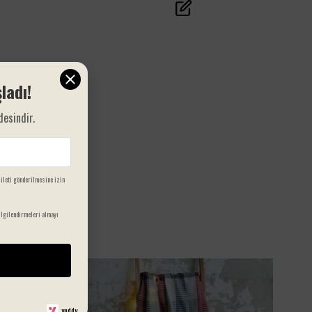
akşamda üzerinize alarak ya da kamp gibi açık hava
aktivitelerinde sıcak bir dost olarak kullanın;
Pamuklu Scotch Battaniye
her anınıza eşlik eder.
Ürün Özellikleri
Kumaş Türü:
%58 Pamuk, %32 Akrilik, %10 Polyester
Boyut Seçenekleri:
ladı!
150x200 cm
200x220 cm
desindir.
Tasarım:
Çift yönlü kullanım, şık ve modern Scotch
desen
Yıkama ve Bakım Talimatları
Çamaşır makinesinde 30°C’de yıkayınız.
 ileti gönderilmesine izin
Düşük ısıda ütüleme yapılabilir.
Kurutma makinesinde kullanıma uygun değildir.
lgilendirmeleri almayı
Ağartıcı kullanmayınız.
Kuru temizleme yapılmaz.
Pamuklu Scotch Battaniye
, her ortama uyum
sağlayan zarif tasarımı ve üstün konforu ile evinizin
vazgeçilmezi olmaya aday. Hemen sepetinize ekleyin ve
bu eşsiz deneyimi yaşayın!
yuddy