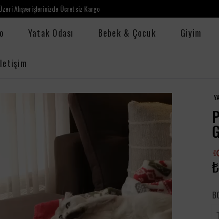
zeri Alışverişlerinizde Ücretsiz Kargo
o
Yatak Odası
Bebek & Çocuk
Giyim
İletişim
Y
G
₺
B
T