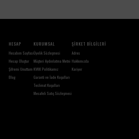
HESAP
KURUMSAL
ŞIRKET BILGILERI
Hesabım Sayfası
Üyelik Sözleşmesi
Adres
Hesap Oluştur
Müşteri Aydınlatma Metni
Hakkımızda
Şifremi Unuttum
KVKK Politikamız
Kariyer
Blog
Garanti ve İade Koşulları
Teslimat Koşulları
Mesafeli Satış Sözleşmesi