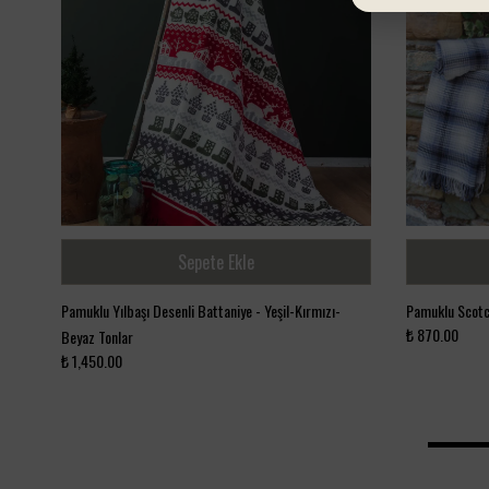
Sepete Ekle
Pamuklu Yılbaşı Desenli Battaniye - Yeşil-Kırmızı-
Pamuklu Scotch
₺ 870.00
Beyaz Tonlar
₺ 1,450.00