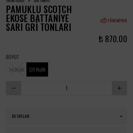
YATAK ODASI
»
BATTANİYE
PAMUKLU SCOTCH
EKOSE BATTANIYE
TÜKENIYOR
SARI GRI TONLARI
₺ 870.00
BOYUT
Tek Kişilik
Çift Kişilik
DETAYLAR