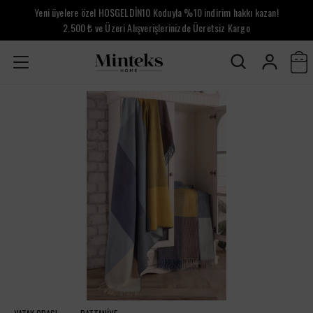
Yeni üyelere özel HOSGELDİN10 Koduyla %10 indirim hakkı kazan!
2.500 ₺ ve Üzeri Alışverişlerinizde Ücretsiz Kargo