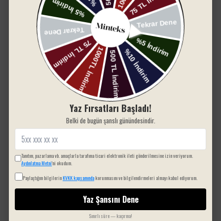
Çamaşır makinesinde 30°C’de yıkayınız.
SIZIN İÇIN SEÇTIKLERIMIZ
Düşük ısıda ütüleme yapılabilir.
Kurutma makinesinde kullanıma uygun değildir.
Ağartıcı kullanmayınız.
Kuru temizleme yapılmaz.
Pamuklu Scotch Battaniye
, her ortama uyum
sağlayan zarif tasarımı ve üstün konforu ile
evinizin vazgeçilmezi olmaya aday. Hemen
sepetinize ekleyin ve bu eşsiz deneyimi yaşayın!
Yaz Fırsatları Başladı!
Belki de bugün şanslı günündesindir.
Tanıtım, pazarlama vb. amaçlarla tarafıma ticari elektronik ileti gönderilmesine izin veriyorum.
Aydınlatma Metni
'ni okudum.
Paylaştığım bilgilerin
KVKK kapsamında
korunmasını ve bilgilendirmeleri almayı kabul ediyorum.
Yaz Şansını Dene
Sınırlı süre — kaçırma!
Sepete Ekle