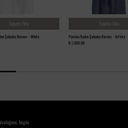
Sepete Ekle
Sepete Ekle
dın Şalyaka Bornoz - White
Pamina Kadın Şalyaka Bornoz - İnfinty
₺ 1,900.00
1
2
3
4
olculuğunu, bugün