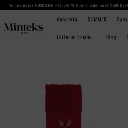
Yeni üyelere özel HOSGELDİN10 Koduyla %10 indirim hakkı kazan! 2.500 ₺ ve Ü
Anasayfa
SUMMER
Bany
Editörün Seçimi
Blog