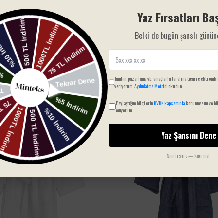
Yaz Fırsatları Baş
Belki de bugün şanslı günün
SIZIN İÇIN SEÇTIKLERIMIZ
Tanıtım, pazarlama vb. amaçlarla tarafıma ticari elektronik 
veriyorum.
Aydınlatma Metni
'ni okudum.
Paylaştığım bilgilerin
KVKK kapsamında
korunmasını ve bil
ediyorum.
Yaz Şansını Dene
Sınırlı süre — kaçırma!