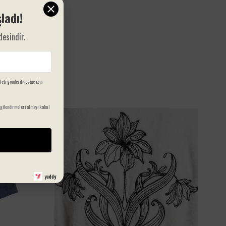
%100 doğal pamuk
ladı!
Yüksek su emicilik ve hızlı kuruma
desindir.
50x90 cm pratik ölçü
Şık ve modern desen alternatifleri
ileti gönderilmesine izin
Dayanıklı ve uzun ömürlü kullanım
gilendirmeleri almayı kabul
Minteks Home kalitesi ve güvencesiyle
Banyonuzun havasını değiştirmek için doğru zaman: Şimdi
Minteks Home kalitesiyle tanışın!
yuddy