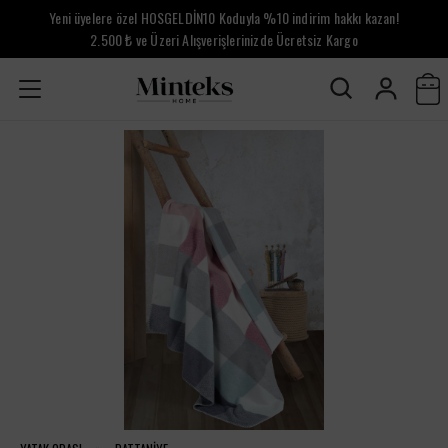
Yeni üyelere özel HOSGELDİN10 Koduyla %10 indirim hakkı kazan!
2.500 ₺ ve Üzeri Alışverişlerinizde Ücretsiz Kargo