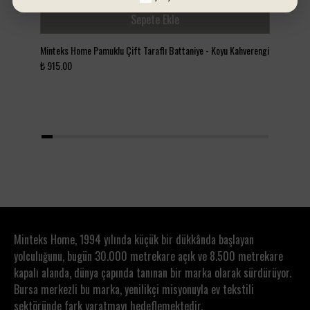
Sepete Ekle
Minteks Home Pamuklu Çift Taraflı Battaniye - Koyu Kahverengi
Min
₺ 915.00
₺ 1
1
2
3
4
5
6
7
8
9
10
11
12
13
14
15
16
17
18
19
20
Minteks Home, 1994 yılında küçük bir dükkânda başlayan
yolculuğunu, bugün 30.000 metrekare açık ve 8.500 metrekare
kapalı alanda, dünya çapında tanınan bir marka olarak sürdürüyor.
Bursa merkezli bu marka, yenilikçi misyonuyla ev tekstili
sektöründe fark yaratmayı hedeflemektedir.