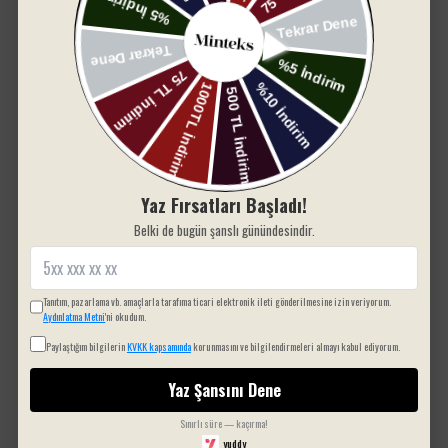
dekorasyon, yatak örtüsü
Yıkama ve Bakım Talimatları
SIZIN İÇIN SEÇTIKLERIMIZ
Çamaşır makinesinde 30°C’de yıkayınız.
Düşük ısıda ütülemeye uygundur.
Kurutma makinesi kullanmayınız.
Ağartıcı ürünlerden kaçınınız.
Kuru temizleme yapılmaz.
Minteks Home Pamuklu Battaniye
, evinizde hem
işlevsel hem de estetik bir aksesuar olarak yerini
Yaz Fırsatları Başladı!
alacak. Şimdi sepetinize ekleyerek bu benzersiz
konforu deneyimleyin!
Belki de bugün şanslı günündesindir.
Tanıtım, pazarlama vb. amaçlarla tarafıma ticari elektronik ileti gönderilmesine izin veriyorum.
Aydınlatma Metni
'ni okudum.
Paylaştığım bilgilerin
KVKK kapsamında
korunmasını ve bilgilendirmeleri almayı kabul ediyorum.
Yaz Şansını Dene
Sınırlı süre — kaçırma!
yuddy