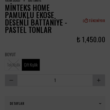
YATAK ODASI
»
BATTANİYE
MINTEKS HOME
PAMUKLU EKOSE
DESENLI BATTANIYE -
TÜKENIYOR
PASTEL TONLAR
₺ 1,450.00
BOYUT
Tek Kişilik
Çift Kişilik
DETAYLAR